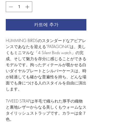
카트에 추가
HUMMING BIRDSのスタンダードなアピアレ
ンスであなたを迎える“PATAGONA”は、美し
くもミニマルな「4 Silent Birds watch」の完
成、そして魅力を存分に感じることができる
モデルです。拘ったディテールが覗かせる白
いダイヤルプレートとシルバーケースは、時
が経過しても確かな普遍性を持ち、どんな場
面でも身につける人のスタイルを自由に演出
します。
TWEED STRAPは羊毛で織られた厚手の織物
と裏地レザーからなる美しくもウォームなス
タイリッシュストラップです。カラーは全７
色。