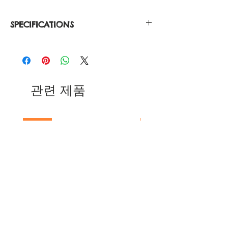
SPECIFICATIONS
Silver Casing 316L Stainless Steel
Japanese Quartz
Water Resistant 3ATM
Face Diameter 40.0mm
Width 20mm
관련 제품
Case Thickness 7.5mm
Strap Length 115mm / 76mm
The wrist circumference 160mm-
NEW
NEW
200mm
MANUS | CAMERA STRAP |
MANUS | CAMERA S