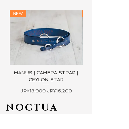
NEW
NEW
MANUS | CAMERA STRAP |
MANUS | CAMERA
CEYLON STAR
일반가
할인가
JP¥18,000
JP¥16,200
NOCTUA