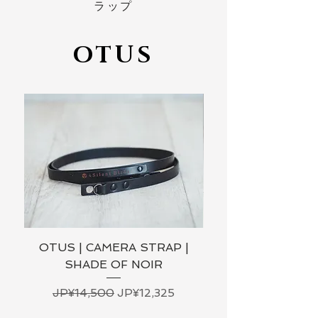
ラップ
OTUS
OTUS | CAMERA STRAP |
OTUS | CAMERA 
SHADE OF NOIR
일반가
할인가
JP¥14,500
JP¥12,325