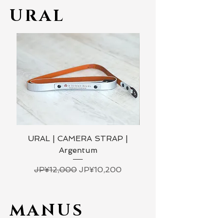
URAL
URAL | CAMERA STRAP |
URAL | CAMERA 
Argentum
일반가
할인가
JP¥12,000
JP¥10,200
MANUS