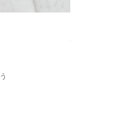
MANUS | CAMERA STRA
일반가
할인가
JP¥18,000
JP¥16,200
う