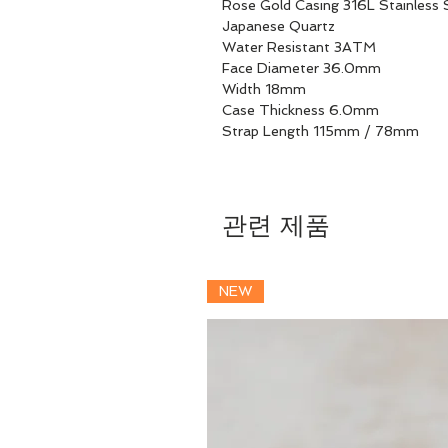
Rose Gold Casing 316L Stainless 
Japanese Quartz
Water Resistant 3ATM
Face Diameter 36.0mm
Width 18mm
Case Thickness 6.0mm
Strap Length 115mm / 78mm
관련 제품
NEW