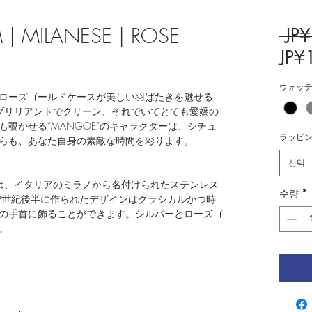
 MILANESE | ROSE
 JP
JP¥
ウォッ
ローズゴールドケースが美しい羽ばたきを魅せる
OE”は、ブリリアントでクリーン、それでいてとても愛嬌の
覗かせる“MANGOE”のキャラクターは、シチュ
ラッピ
がらも、あなた自身の素敵な時間を彩ります。
선택
ESHは、イタリアのミラノから名付けられたステンレス
수량
*
9世紀後半に作られたデザインはクラシカルかつ時
の手首に飾ることができます。シルバーとローズゴ
。