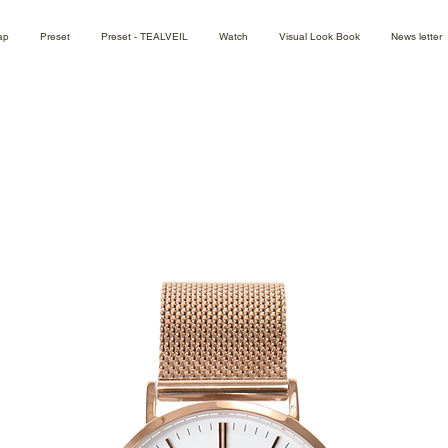
ap
Preset
Preset - TEALVEIL
Watch
Visual Look Book
News letter