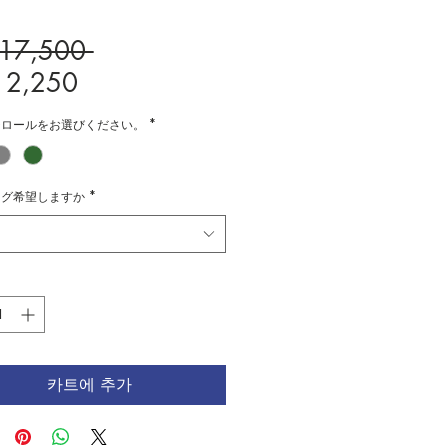
일
¥17,500 
할
반
12,250
인
가
チロールをお選びください。
*
가
ング希望しますか
*
카트에 추가