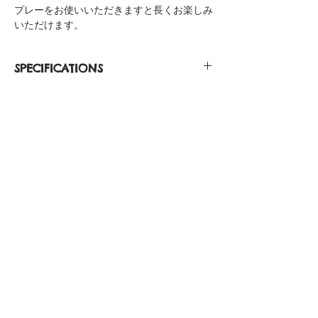
プレーをお使いいただきますと長くお楽しみ
いただけます。
SPECIFICATIONS
Silver Casing 316L Stainless Steel
Japanese Quartz
Water Resistant 3ATM
Face Diameter 40.0mm
Width 20mm
관련 제품
Case Thickness 7.5mm
Strap Length 115mm / 74mm
NEW
NEW