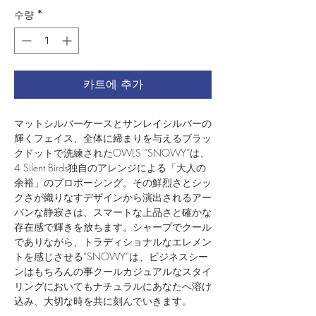
수량
*
카트에 추가
マットシルバーケースとサンレイシルバーの
輝くフェイス、全体に締まりを与えるブラッ
クドットで洗練されたOWLS “SNOWY”は、
4 Silent Birds独自のアレンジによる「大人の
余裕」のプロポーシング。その鮮烈さとシッ
クさが織りなすデザインから演出されるアー
バンな静寂さは、スマートな上品さと確かな
存在感で輝きを放ちます。シャープでクール
でありながら、トラディショナルなエレメン
トを感じさせる“SNOWY”は、ビジネスシー
ンはもちろんの事クールカジュアルなスタイ
リングにおいてもナチュラルにあなたへ溶け
込み、大切な時を共に刻んでいきます。