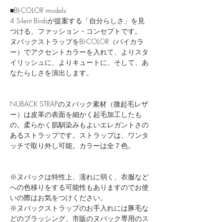
■BI-COLOR models
4 Silent Birdsが提案する「自分らしさ」を見
つける、ファッション・コンセプトです。
ヌバックストラップをBI-COLOR（バイカラ
ー）でアクセントカラーを入れて、よりスタ
イリッシュに、よりキュートに、そして、あ
なたらしさを演出します。
NUBACK STRAPのヌバック素材（微起毛レザ
ー）は皮革の表面を細かく起毛加工したも
の。柔らかく肌馴染みもよいエレガントさの
あるストラップです。ストラップは、ワンタ
ッチで取り外し可能。カラーは全７色。
※ヌバックは特性上、濡れに弱く、衣服など
への色移りをする可能性もありますのでお使
いの際はお気をつけください。
※ヌバックストラップのお手入れには豚毛な
どのブラッシング、市販のヌバック専用のス