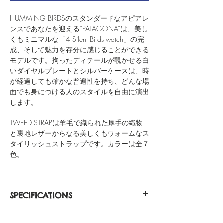
HUMMING BIRDSのスタンダードなアピアレ
ンスであなたを迎える“PATAGONA”は、美し
くもミニマルな「4 Silent Birds watch」の完
成、そして魅力を存分に感じることができる
モデルです。拘ったディテールが覗かせる白
いダイヤルプレートとシルバーケースは、時
が経過しても確かな普遍性を持ち、どんな場
面でも身につける人のスタイルを自由に演出
します。
TWEED STRAPは羊毛で織られた厚手の織物
と裏地レザーからなる美しくもウォームなス
タイリッシュストラップです。カラーは全７
色。
SPECIFICATIONS
Silver Casing 316L Stainless Steel