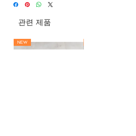
Japanese Quartz
Water Resistant 3ATM
Face Diameter 40.0mm
Width 20mm
관련 제품
Case Thickness 7.5mm
Strap Length 115mm / 76mm
NEW
NEW
MANUS | CAMERA STRAP |
MANUS | CAMERA S
CEYLON STAR
ARGENTUM
가격
가격
JP¥18,000
JP¥18,000