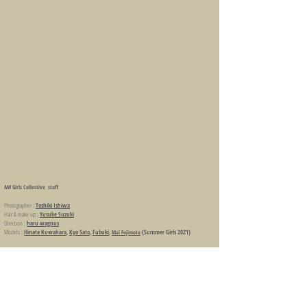
AW Girls Collective stuff
Photographer :
Toshiki Ishiwa
Hair & make up :
Yusuke Suzuki
Direction :
haru wagnus
Models :
Hinata Kuwahara
,
Kyo Sato
,
Fubuki
,
(Summer Girls 2021)
Mai Fujimoto