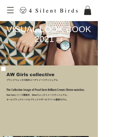
​VISUAL LOOK BOOK
2021
#4
AW
Girls collective
​ブラックウォッチの秋冬コーデイメージヴィジュアル
The Collective Image of Pearl Gem Brilliant Crown 38mm watches.
Pearl Gemシリーズ最新作、38mmウォッチイメージヴィジュアル。
オールブラックケース＆ブラックマザーオブパール盤面モデル。