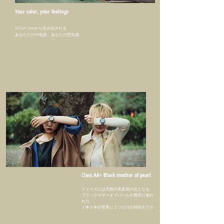
Your color, your feelings
Brilliant Crownから生み出される
​あなただけの色彩、あなたの空気感
Class AA+ Black mother of pearl
フェイスには天然の黒真珠の元となる
​ブラックマザーオブパールが贅沢に使わ
れた
​１本１本が世界に１つだけの特別モデル​