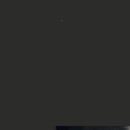
じいじとばあばへ
​ある年の、夏おわりの、出来事。
The Collective Image of "OWLS"
OWLSシリーズ最新作、28mmレディースウォッチ
​世界初のNONAGON(９角形)と円形ケースのマザ