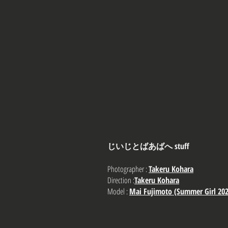
じいじとばあばへ stuff
Photographer :
Takeru Kohara
Direction :
Takeru Kohara
Model :
Mai Fujimoto (Summer Girl 202