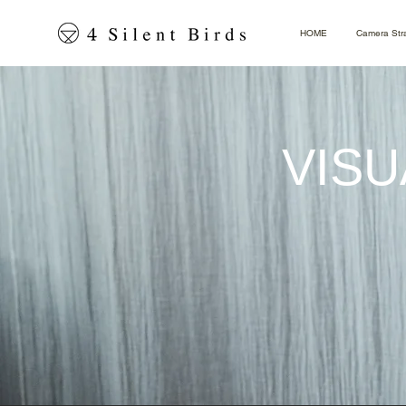
HOME
Camera Str
​VIS