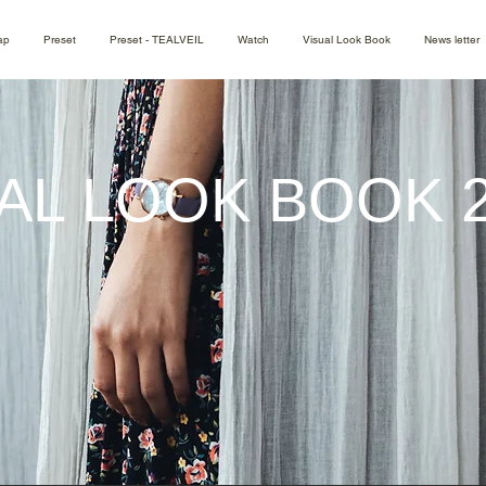
ap
Preset
Preset - TEALVEIL
Watch
Visual Look Book
News letter
UAL LOOK BOOK 