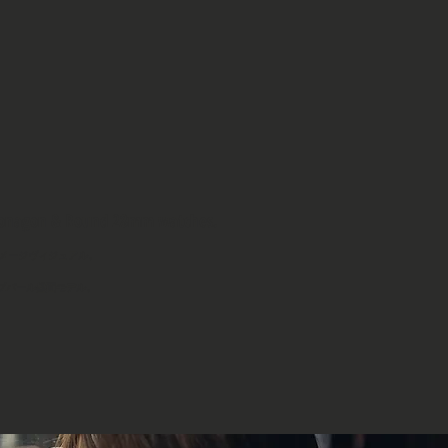
 Nonagon & Round 28mm watches.
イメージヴィジュアル。
ーオブパール盤面モデル。