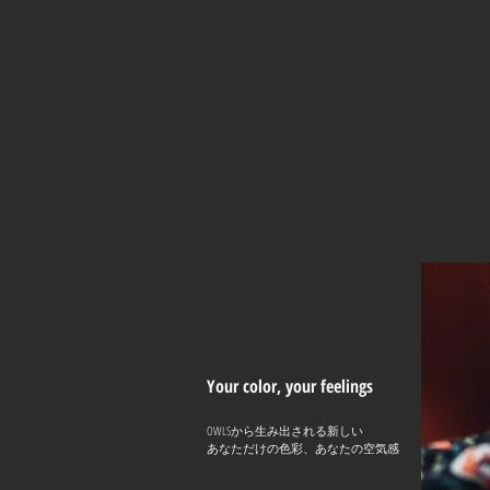
Your color, your feelings
OWLSから生み出される新しい
あなただけの色彩、あなたの空気感​