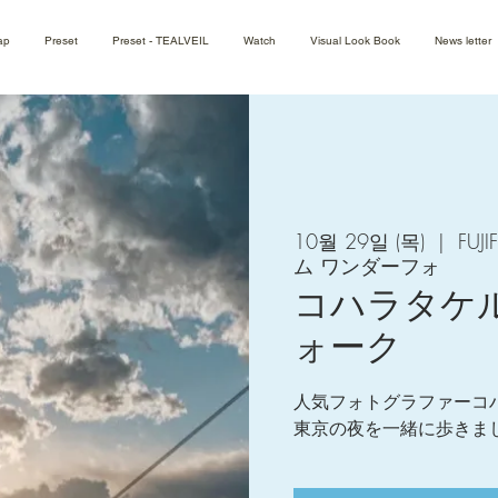
ap
Preset
Preset - TEALVEIL
Watch
Visual Look Book
News letter
10월 29일 (목)
  |  
FUJ
ム ワンダーフォ
コハラタケ
ォーク
人気フォトグラファーコ
東京の夜を一緒に歩きま