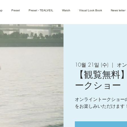
ap
Preset
Preset - TEALVEIL
Watch
Visual Look Book
News letter
10월 21일 (수)
  |  
オン
【観覧無料
ークショー
オンライントークショー
をお楽しみいただけます