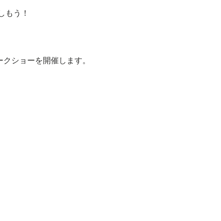
しもう！
ークショーを開催します。
総括するフリートークイベントで
い。
致します。