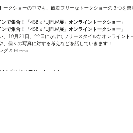
トークショーの中でも、観覧フリーなトークショーの３つを楽
インで集合！「4SB x FUJIFILM展」オンライントークショー」
インで集合！「4SB x FUJIFILM展」オンライントークショー」
い、10月21日、22日にかけてフリースタイルなオンライント
や、個々の写真に対する考えなどを話していきます！
& Hiromu
スト1日！締め括りフリートークショー」
 FUJIFILM 運営スタッフによる、フォトウォーク〜展示〜イベントを
た締めくくりのオンライントークショーをお気軽にご覧くださ
ファーも参加するかも？
シロップユウスケ
ョーとなっております。
でも観覧希望のトークショーがある方は、お申し込みをお願い