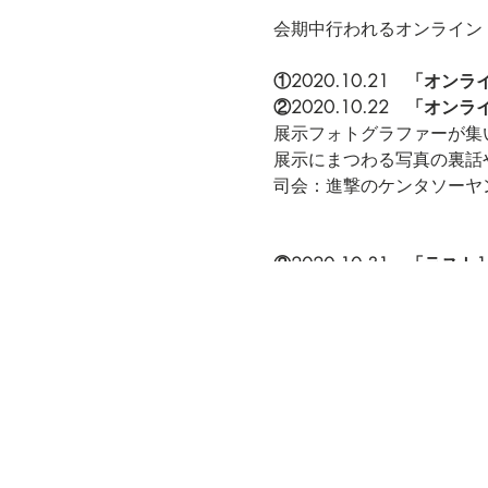
会期中行われるオンライン
①2020.10.21 「オンラ
②2020.10.22 「オンラ
展示フォトグラファーが集
展示にまつわる写真の裏話
司会：進撃のケンタソーヤング 
③2020.10.31 「ラ
4 Silent Birds X
す。残すところ1日となっ
ゲストに色々なフォトグラ
出演：Hiromu、Rocky、
無料のオンライントークシ
３トークショー で、１つ