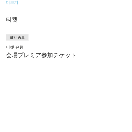
더보기
티켓
할인 종료
티켓 유형
会場プレミア参加チケット
추가 정보
가격
JP¥10,000
+JP¥1,000 消費税