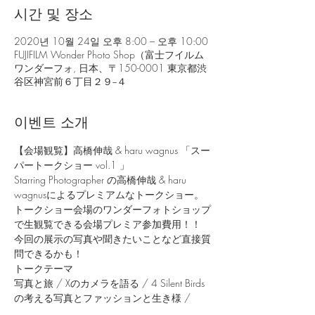
시간 및 장소
2020년 10월 24일 오후 8:00 – 오후 10:00
FUJIFILM Wonder Photo Shop（富士フイルム
ワンダーフォ, 日本、〒150-0001 東京都渋
谷区神宮前６丁目２９−４
이벤트 소개
【会場観覧】高橋伸哉 & haru wagnus 「スー
パートークショー vol.1 」　 
Starring Photographer の高橋伸哉 & haru 
wagnusによるプレミアムなトークショー。
トークショー会場のワンダーフォトショップ
で生観覧できる会場プレミア参加費用！！
今回の展示の写真や聞きたいことなど直接質
問できるかも！
トークテーマ
写真と旅 / Xのカメラを語る / 4 Silent Birds
の考える写真とファッションと生き様 / 