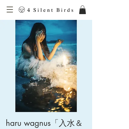
haru wagnus「入水＆