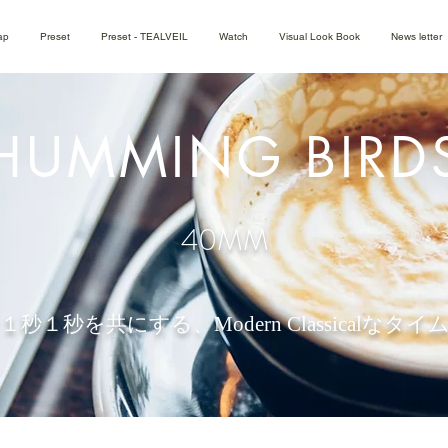
ap
Preset
Preset - TEALVEIL
Watch
Visual Look Book
News letter
HUMMING BIRD
40MM
１秒１秒を共にする、
Modern Classicalな