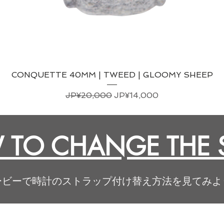
CONQUETTE 40MM | TWEED | GLOOMY SHEEP
일반가
할인가
JP¥20,000
JP¥14,000
TO CHANGE THE 
ービーで時計のストラップ付け替え方法を見てみよ