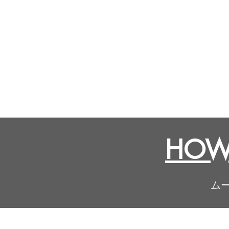
HOW 
ム